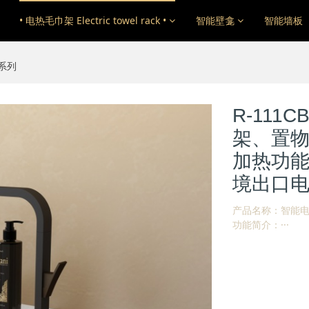
• 电热毛巾架 Electric towel rack •
智能壁龛
智能墙板
1系列
R-11
架、置
加热功
境出口
产品名称：智能电
功能简介：···