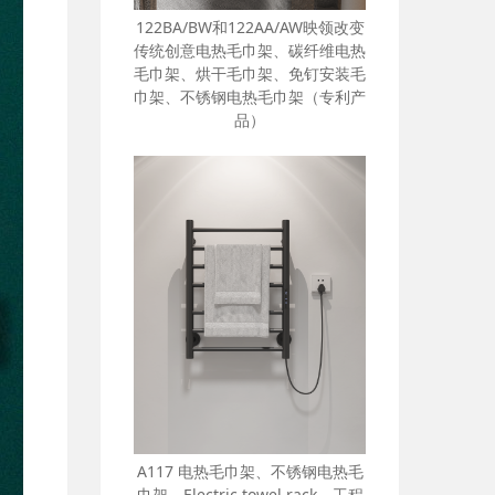
122BA/BW和122AA/AW映领改变
传统创意电热毛巾架、碳纤维电热
毛巾架、烘干毛巾架、免钉安装毛
巾架、不锈钢电热毛巾架（专利产
品）