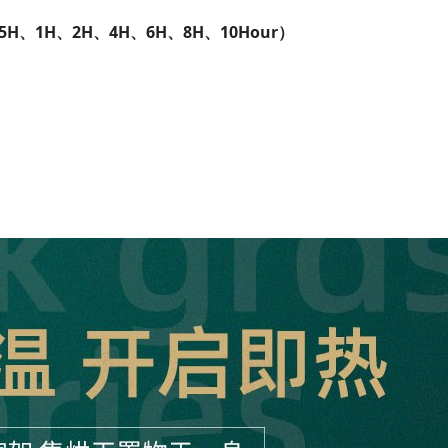
 (0.5H、1H、2H、4H、6H、8H、10Hour