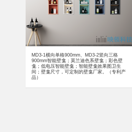
MD3-1横向单格900mm、MD3-2竖向三格
900mm智能壁龛；莫兰迪色系壁龛；彩色壁
龛；低电压智能壁龛；智能壁龛效果图卫生
间；壁龛尺寸，可定制的壁龛厂家。（专利产
品）