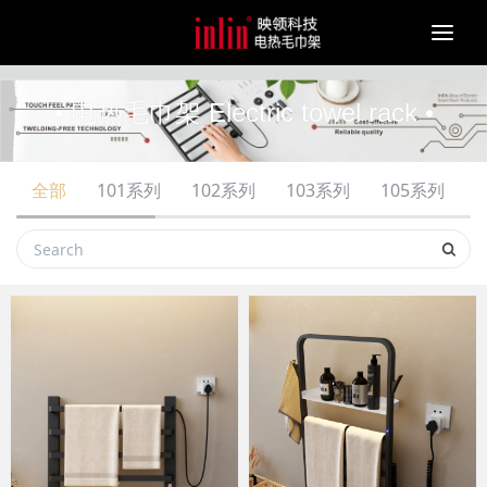
Togg
navi
• 电热毛巾架 Electric towel rack •
全部
101系列
102系列
103系列
105系列