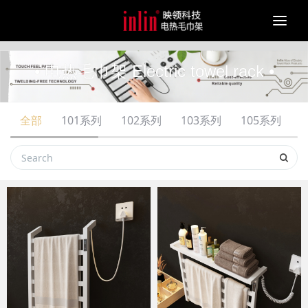
Togg
navi
• 电热毛巾架 Electric towel rack •
全部
101系列
102系列
103系列
105系列